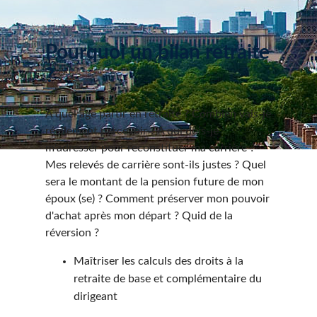
Pourquoi un bilan retraite
?
A quel âge partir en retraite ? Combien vais-je
réellement percevoir ? A qui dois-je
m'adresser pour reconstituer ma carrière ?
Mes relevés de carrière sont-ils justes ? Quel
sera le montant de la pension future de mon
époux (se) ? Comment préserver mon pouvoir
d'achat après mon départ ? Quid de la
réversion ?
Maîtriser les calculs des droits à la
retraite de base et complémentaire du
dirigeant